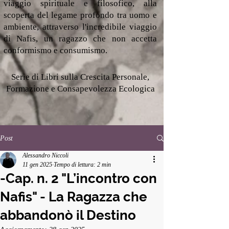
viaggio spirituale e filosofico, alla
scoperta del legame profondo tra uomo e
ambiente, attraverso l'incredibile viaggio
di Nafis, un ragazzo che non accetta
conformismo e consumismo.
Serie di Libri sulla Crescita Personale,
Formazione e Consapevolezza Ecologica
Post
Alessandro Niccoli
11 gen 2025
Tempo di lettura: 2 min
-Cap. n. 2 "L’incontro con
Nafis" - La Ragazza che
abbandonò il Destino