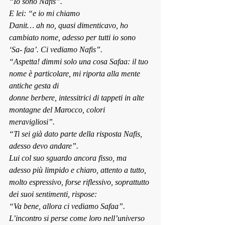
“Io sono Nafis”.
E lei: “e io mi chiamo 
Danit… ah no, quasi dimenticavo, ho 
cambiato nome, adesso per tutti io sono 
‘Sa- faa’. Ci vediamo Nafis”.
“Aspetta! dimmi solo una cosa Safaa: il tuo 
nome è particolare, mi riporta alla mente 
antiche gesta di 
donne berbere, intessitrici di tappeti in alte 
montagne del Marocco, colori 
meravigliosi”.
“Ti sei già dato parte della risposta Nafis, 
adesso devo andare”.
Lui col suo sguardo ancora fisso, ma 
adesso più limpido e chiaro, attento a tutto, 
molto espressivo, forse riflessivo, soprattutto 
dei suoi sentimenti, rispose:
“Va bene, allora ci vediamo Safaa”.
L’incontro si perse come loro nell’universo 