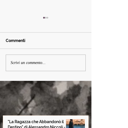
Commenti
Non dimenticare i sogni
Cap. 22 Il segre
Scrivi un commento...
dei bambini
uomini blu - da
Ragazza che a
il Destino
"La Ragazza che Abbandonò il
Destino" di Alessandro Niccoli -