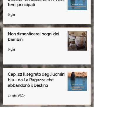
temi principali
6 giu
Non dimenticare i sogni dei
bambini
6 giu
Cap. 22 Il segreto degli uomini
blu - da La Ragazza che
abbandonò il Destino
27 giu 2025
© 2021 Alessandro Niccoli. Brought to you by
Messori
Marketing
Informativa Privacy
-
Condizioni d'uso