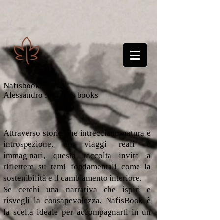
Nafisbook
Alessandro Niccoli's books
Attraverso storie che intrecciano natura e
introspezione, in viaggi reali e
immaginari, questa raccolta invita a
riflettere su temi fondamentali come la
sostenibilità e il cambiamento interiore.
Se cerchi una narrativa che ispiri e
risvegli la consapevolezza, NafisBook è
la scelta ideale per accompagnarti in un