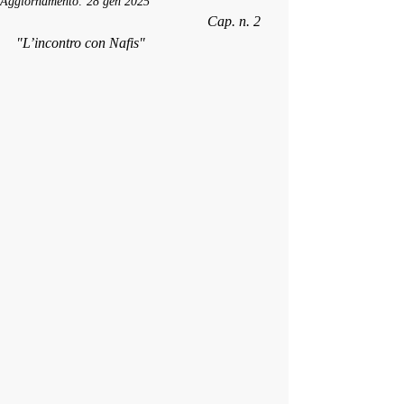
Aggiornamento:
28 gen 2025
                                                     Cap. n. 2 
"L’incontro con Nafis"