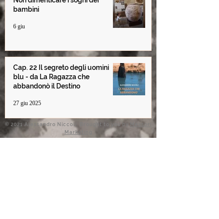
Non dimenticare i sogni dei
bambini
6 giu
Cap. 22 Il segreto degli uomini
blu - da La Ragazza che
abbandonò il Destino
27 giu 2025
© 2021 Alessandro Niccoli. Brought to you by
Messori
Marketing
Informativa Privacy
-
Condizioni d'uso