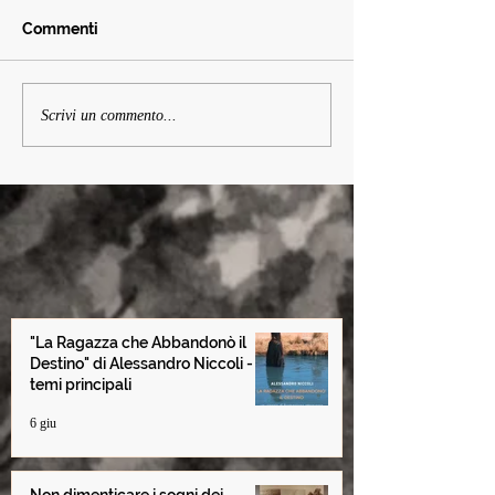
Commenti
Non dimenticare i sogni
Cap. 22 Il segre
Scrivi un commento...
dei bambini
uomini blu - da
Ragazza che a
il Destino
"La Ragazza che Abbandonò il
Destino" di Alessandro Niccoli -
temi principali
6 giu