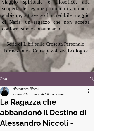
viaggio spirituale e filosofico, alla
scoperta del legame profondo tra uomo e
ambiente, attraverso l'incredibile viaggio
di Nafis, un ragazzo che non accetta
conformismo e consumismo.
Serie di Libri sulla Crescita Personale,
Formazione e Consapevolezza Ecologica
Post
Alessandro Niccoli
12 nov 2023
Tempo di lettura: 1 min
La Ragazza che
abbandonò il Destino di
Alessandro Niccoli -