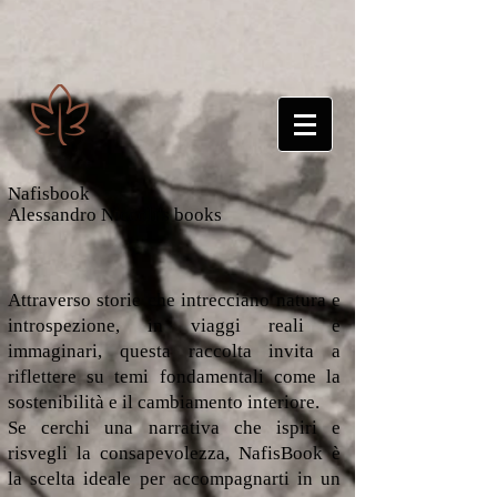
Nafisbook
Alessandro Niccoli's books
Attraverso storie che intrecciano natura e
introspezione, in viaggi reali e
immaginari, questa raccolta invita a
riflettere su temi fondamentali come la
sostenibilità e il cambiamento interiore.
Se cerchi una narrativa che ispiri e
risvegli la consapevolezza, NafisBook è
la scelta ideale per accompagnarti in un