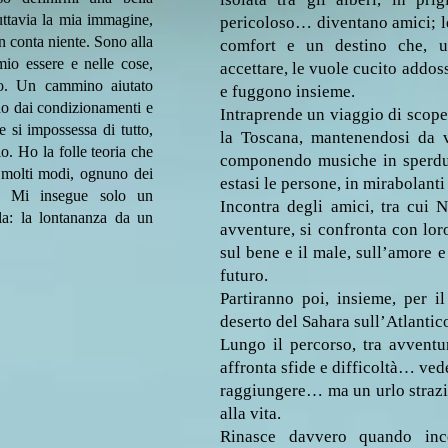
uttavia la mia immagine,
pericoloso… diventano amici; l
on conta niente. Sono alla
comfort e un destino che, 
mio essere e nelle cose,
accettare, le vuole cucito addoss
o. Un cammino aiutato
e fuggono insieme.
no dai condizionamenti e
Intraprende un viaggio di scoper
e si impossessa di tutto,
la Toscana, mantenendosi da v
lo. Ho la folle teoria che
componendo musiche in sperdu
n molti modi, ognuno dei
estasi le persone, in mirabolanti
ore. Mi insegue solo un
Incontra degli amici, tra cui N
la: la lontananza da un
avventure, si confronta con loro
sul bene e il male, sull’amore e 
futuro.
Partiranno poi, insieme, per i
deserto del Sahara sull’Atlantic
Lungo il percorso, tra avven
affronta sfide e difficoltà… vede
raggiungere… ma un urlo strazia
alla vita.
Rinasce davvero quando inc