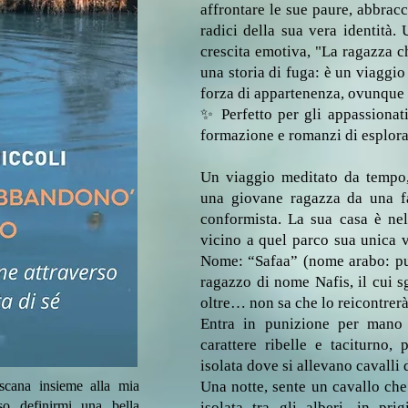
affrontare le sue paure, abbrac
radici della sua vera identità.
crescita emotiva, "La ragazza c
una storia di fuga: è un viaggio 
forza di appartenenza, ovunque l
✨ Perfetto per gli appassionati 
formazione e romanzi di esplora
Un viaggio meditato da tempo,
una giovane ragazza da una f
conformista. La sua casa è nel
vicino a quel parco sua unica 
Nome: “Safaa” (nome arabo: pu
ragazzo di nome Nafis, il cui s
oltre… non sa che lo reicontrerà
Entra in punizione per mano
carattere ribelle e taciturno, 
isolata dove si allevano cavalli 
cana insieme alla mia
Una notte, sente un cavallo che 
o definirmi una bella
isolata tra gli alberi, in pri