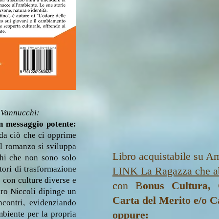
a Vannucchi:
un messaggio potente:
 da ciò che ci opprime
Il romanzo si sviluppa
Libro acquistabile su A
ghi che non sono solo
atori di trasformazione
LINK La Ragazza che ab
e con culture diverse e
con B
onus Cultura, 
dro Niccoli dipinge un
Carta del Merito e/o C
ncontri, evidenziando
oppure:
mbiente per la propria