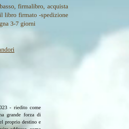
 basso, firmalibro, acquista
l libro firmato -
spedizione
egna 3-7 giorni
ndori
023 - riedito come
na grande forza di
el proprio destino e