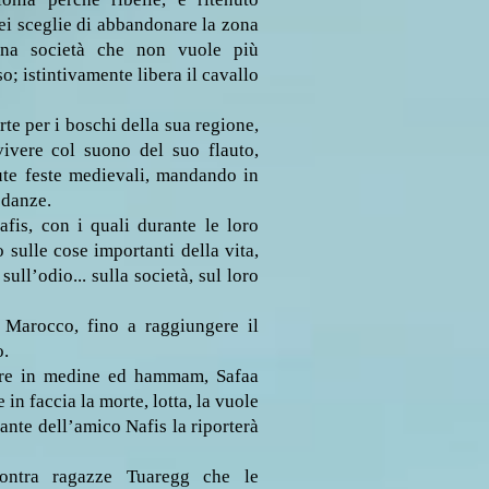
ei sceglie di abbandonare la zona
una società che non vuole più
o; istintivamente libera il cavallo
te per i boschi della sua regione,
ivere col suono del suo flauto,
te feste medievali, mandando in
 danze.
afis, con i quali durante le loro
 sulle cose importanti della vita,
sull’odio... sulla società, sul loro
l Marocco, fino a raggiungere il
o.
ture in medine ed hammam, Safaa
 in faccia la morte, lotta, la vuole
nte dell’amico Nafis la riporterà
ontra ragazze Tuaregg che le