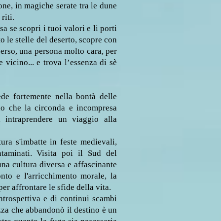
one, in magiche serate tra le dune
riti.
 se scopri i tuoi valori e li porti
to le stelle del deserto, scopre con
erso, una persona molto cara, per
 vicino... e trova l’essenza di sè
ede fortemente nella bontà delle
do che la circonda e incompresa
i intraprendere un viaggio alla
ra s'imbatte in feste medievali,
taminati. Visita poi il Sud del
na cultura diversa e affascinante
onto e l'arricchimento morale, la
er affrontare le sfide della vita.
ntrospettiva e di continui scambi
azza che abbandonò il destino è un