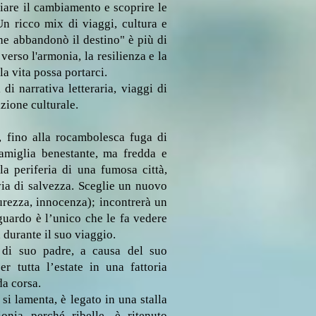
ciare il cambiamento e scoprire le
 Un ricco mix di viaggi, cultura e
he abbandonò il destino" è più di
verso l'armonia, la resilienza e la
a vita possa portarci.
di narrativa letteraria, viaggi di
zione culturale.
 fino alla rocambolesca fuga di
amiglia benestante, ma fredda e
la periferia di una fumosa città,
via di salvezza. Sceglie un nuovo
rezza, innocenza); incontrerà un
guardo è l’unico che le fa vedere
 durante il suo viaggio.
 di suo padre, a causa del suo
per tutta l’estate in una fattoria
da corsa.
si lamenta, è legato in una stalla
gionia perché ribelle, è ritenuto