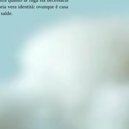
ra quanto la fuga sia necessaria
ria vera identità: ovunque è casa
 salde.