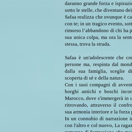
daranno grande forza e ispirazi
sotto le stelle, che diventano dei 
Safaa realizza che ovunque è casa
con te; in un tragico evento, sot
rimorso l’abbandono di chi ha p
sua unica colpa, ma ora la sente
stessa, trova la strada.
Safaa è un'adolescente che cr
persone ma, respinta dal mon
dalla sua famiglia, sceglie d
scoperta di sé e della natura.
Con i suoi compagni di avventu
borghi antichi e boschi incon
Marocco, dove s'immergerà in u
ritrovando, attraverso il confr
sua armonia interiore e la forza p
In un connubio di narrazione i
con l'altro e col nuovo, La rag