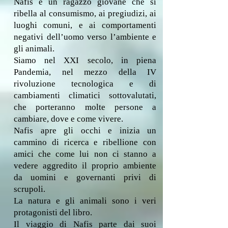
Nafis è un ragazzo giovane che si
ribella al consumismo, ai pregiudizi, ai
luoghi comuni, e ai comportamenti
negativi dell’uomo verso l’ambiente e
gli animali.
Siamo nel XXI secolo, in piena
Pandemia, nel mezzo della IV
rivoluzione tecnologica e di
cambiamenti climatici sottovalutati,
che porteranno molte persone a
cambiare, dove e come vivere.
Nafis apre gli occhi e inizia un
cammino di ricerca e ribellione con
amici che come lui non ci stanno a
vedere aggredito il proprio ambiente
da uomini e governanti privi di
scrupoli.
La natura e gli animali sono i veri
protagonisti del libro.
Il viaggio di Nafis parte dai suoi