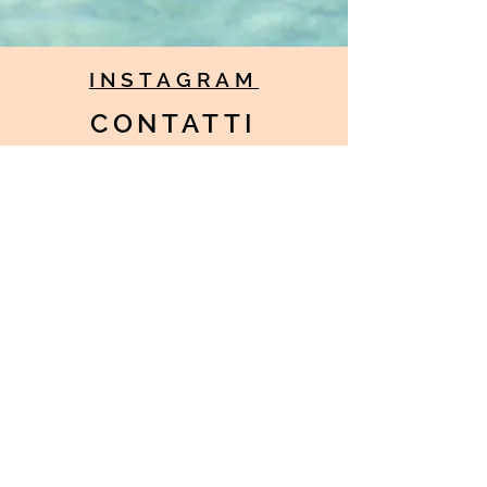
INSTAGRAM
CONTATTI
Contatta il team di Nafis Book
nafisthebook@gmail.com
Unisciti al Blog
Iscriviti ora!