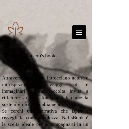
Nafisbook
Alessandro Niccoli's books
Attraverso storie che intrecciano natura e
introspezione, in viaggi reali e
immaginari, questa raccolta invita a
riflettere su temi fondamentali come la
sostenibilità e il cambiamento interiore.
Se cerchi una narrativa che ispiri e
risvegli la consapevolezza, NafisBook è
la scelta ideale per accompagnarti in un