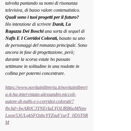
talvolta puntando su nomi di risonanza 
televisiva, di basso valore contenutistico.
Quali sono i tuoi progetti per il futuro?
Ho intenzione di scrivere 
Danit, La 
Ragazza Dei Boschi
 una sorta di sequel di
Nafis E I Corridoi Colorati,
 basato su uno 
de personaggi del romanzo principale. Sono 
ancora in fase di progettazione, però; 
durante la scorsa estate ho passato 
settimane in solitudine in una roulotte in 
collina per potermi concentrare.
https://www.novitainlibreria.it/novitainlibreri
a-it-ha-intervistato-alessandro-niccoli-
autore-di-nafis-e-i-corridoi-colorati/?
fbclid=IwAR0C3YNErIaLYQLfRB6qMNpo
Lsosr53ULgkSFOzbcYYZsuF1urT_0DST0R
M