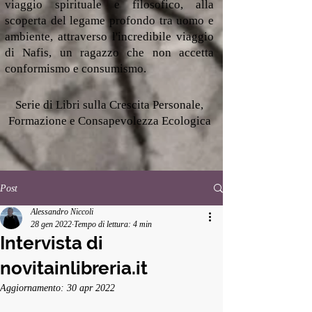
viaggio spirituale e filosofico, alla
scoperta del legame profondo tra uomo e
ambiente, attraverso l'incredibile viaggio
di Nafis, un ragazzo che non accetta
conformismo e consumismo.
Serie di Libri sulla Crescita Personale,
Formazione e Consapevolezza Ecologica
Post
Alessandro Niccoli
28 gen 2022
Tempo di lettura: 4 min
Intervista di
novitainlibreria.it
Aggiornamento:
30 apr 2022