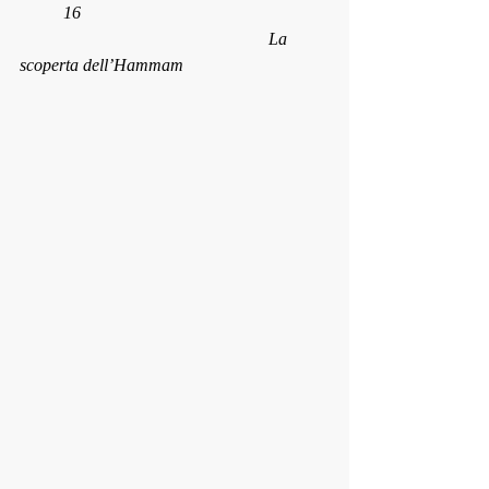
	16
           			  	       La 
scoperta dell’Hammam