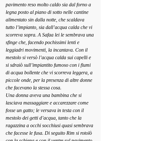
pavimento reso molto caldo sia dal forno a 
legna posto al piano di sotto nelle cantine 
alimentato sin dalla notte, che scaldava 
tutto l’impianto, sia dall’acqua calda che vi 
scorreva sopra. A Safaa lei le sembrava una 
sfinge che, facendo pochissimi lenti e 
leggiadri movimenti, la incantava. Con il 
mestolo si versò l’acqua calda sui capelli e 
si sdraiò sull’impiantito fumoso con i fiumi 
di acqua bollente che vi scorreva leggera, a 
piccole onde, per la presenza di altre donne 
che facevano la stessa cosa.
Una donna aveva una bambina che si 
lasciava massaggiare e accarezzare come 
fosse un gatto; le versava in testa con il 
mestolo dei getti d’acqua, tanto che la 
ragazzina a occhi socchiusi quasi sembrava 
che facesse le fusa. Di seguito Rim si rotolò 
con la schiena e con il ventre sul pavimento 