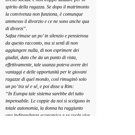
spirito della ragazza. Se dopo il matrimonio 
la convivenza non funziona, è comunque 
ammesso il divorzio e ce ne sono anche qua 
di divorzi”.
Safaa rimase un po’ in silenzio e pensierosa 
da questo racconto, ma si sentì di non 
aggiungere nulla, di non esprimere dei 
giudizi, dato che da un punto di vista, 
effettivamente, tale usanza poteva avere dei 
vantaggi e delle opportunità per le giovani 
ragazze di quel mondo, così rimuginò solo 
un po’ tra sé e sé, e poi disse a Rim:
“In Europa tale sistema sarebbe del tutto 
impensabile. Le coppie da noi si scelgono in 
totale autonomia, la donna ha raggiunto 
una indipendenza economica e se vuole vive 
anche da sola, e da sola si cerca il proprio 
partner, e così fa l’uomo: si scelgono da 