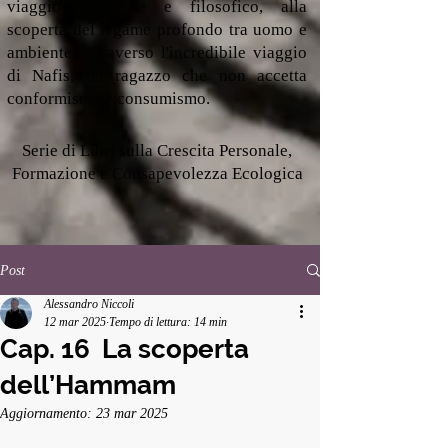
viaggio spirituale e filosofico, alla
scoperta del legame profondo tra uomo e
ambiente, attraverso l'incredibile viaggio
di Nafis, un ragazzo che non accetta
conformismo e consumismo.
Serie di Libri sulla Crescita Personale,
Formazione e Consapevolezza Ecologica
Post
Alessandro Niccoli
12 mar 2025
Tempo di lettura: 14 min
Cap. 16 La scoperta
dell’Hammam
Aggiornamento:
23 mar 2025