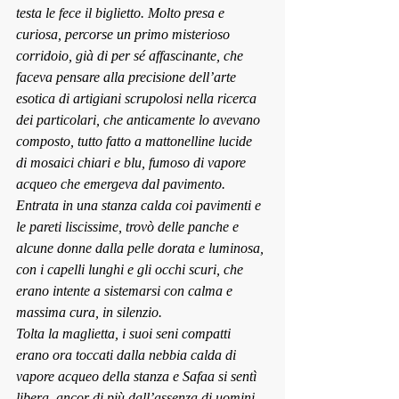
testa le fece il biglietto. Molto presa e 
curiosa, percorse un primo misterioso 
corridoio, già di per sé affascinante, che 
faceva pensare alla precisione dell’arte 
esotica di artigiani scrupolosi nella ricerca 
dei particolari, che anticamente lo avevano 
composto, tutto fatto a mattonelline lucide 
di mosaici chiari e blu, fumoso di vapore 
acqueo che emergeva dal pavimento. 
Entrata in una stanza calda coi pavimenti e 
le pareti liscissime, trovò delle panche e 
alcune donne dalla pelle dorata e luminosa, 
con i capelli lunghi e gli occhi scuri, che 
erano intente a sistemarsi con calma e 
massima cura, in silenzio.
Tolta la maglietta, i suoi seni compatti 
erano ora toccati dalla nebbia calda di 
vapore acqueo della stanza e Safaa si sentì 
libera, ancor di più dall’assenza di uomini.