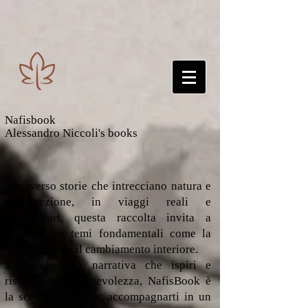
Nafisbook
Alessandro Niccoli's books
Attraverso storie che intrecciano natura e
introspezione, in viaggi reali e
immaginari, questa raccolta invita a
riflettere su temi fondamentali come la
sostenibilità e il cambiamento interiore.
Se cerchi una narrativa che ispiri e
risvegli la consapevolezza, NafisBook è
la scelta ideale per accompagnarti in un