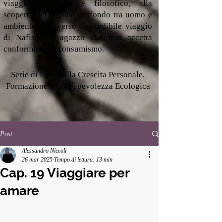
viaggio spirituale e filosofico, alla
scoperta del legame profondo tra uomo e
ambiente, attraverso l'incredibile viaggio
di Nafis, un ragazzo che non accetta
conformismo e consumismo.
Serie di Libri sulla Crescita Personale,
Formazione e Consapevolezza Ecologica
Post
Alessandro Niccoli
26 mar 2025
Tempo di lettura: 13 min
Cap. 19 Viaggiare per
amare