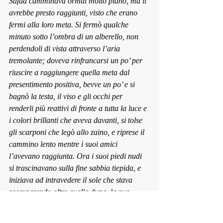
Safaa camminava ormai molto piano, ma li 
avrebbe presto raggiunti, visto che erano 
fermi alla loro meta. Si fermò qualche 
minuto sotto l’ombra di un alberello, non 
perdendoli di vista attraverso l’aria 
tremolante; doveva rinfrancarsi un po’ per 
riuscire a raggiungere quella meta dal 
presentimento positiva, bevve un po’ e si 
bagnò la testa, il viso e gli occhi per 
renderli più reattivi di fronte a tutta la luce e 
i colori brillanti che aveva davanti, si tolse 
gli scarponi che legò allo zaino, e riprese il 
cammino lento mentre i suoi amici 
l’avevano raggiunta. Ora i suoi piedi nudi 
si trascinavano sulla fine sabbia tiepida, e 
iniziava ad intravedere il sole che stava 
scomparendo oltre quella duna, la sua 
curiosità di vedere quell’oltre che era nello 
sguardo dei dromedari era alta.