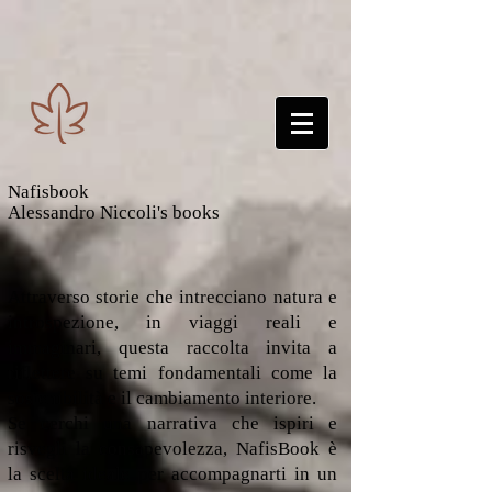
Nafisbook
Alessandro Niccoli's books
Attraverso storie che intrecciano natura e
introspezione, in viaggi reali e
immaginari, questa raccolta invita a
riflettere su temi fondamentali come la
sostenibilità e il cambiamento interiore.
Se cerchi una narrativa che ispiri e
risvegli la consapevolezza, NafisBook è
la scelta ideale per accompagnarti in un