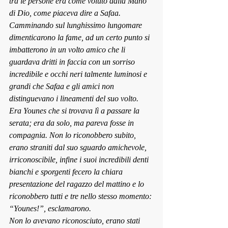
tra le persone era come voluto dalla Mano 
di Dio, come piaceva dire a Safaa. 
Camminando sul lunghissimo lungomare 
dimenticarono la fame, ad un certo punto si 
imbatterono in un volto amico che li 
guardava dritti in faccia con un sorriso 
incredibile e occhi neri talmente luminosi e 
grandi che Safaa e gli amici non 
distinguevano i lineamenti del suo volto. 
Era Younes che si trovava lì a passare la 
serata; era da solo, ma pareva fosse in 
compagnia. Non lo riconobbero subito, 
erano straniti dal suo sguardo amichevole, 
irriconoscibile, infine i suoi incredibili denti 
bianchi e sporgenti fecero la chiara 
presentazione del ragazzo del mattino e lo
riconobbero tutti e tre nello stesso momento: 
“Younes!”, esclamarono.
Non lo avevano riconosciuto, erano stati 