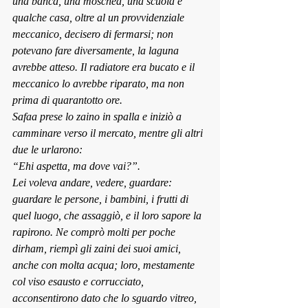
una banca, una moschea, una scuola e 
qualche casa, oltre al un provvidenziale 
meccanico, decisero di fermarsi; non 
potevano fare diversamente, la laguna 
avrebbe atteso. Il radiatore era bucato e il 
meccanico lo avrebbe riparato, ma non 
prima di quarantotto ore.
Safaa prese lo zaino in spalla e iniziò a 
camminare verso il mercato, mentre gli altri 
due le urlarono:
“Ehi aspetta, ma dove vai?”.
Lei voleva andare, vedere, guardare: 
guardare le persone, i bambini, i frutti di 
quel luogo, che assaggiò, e il loro sapore la 
rapirono. Ne comprò molti per poche 
dirham, riempì gli zaini dei suoi amici, 
anche con molta acqua; loro, mestamente 
col viso esausto e corrucciato, 
acconsentirono dato che lo sguardo vitreo, 