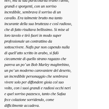
neri, ma la sua particolarità erano i denti, 
grandi e sporgenti, con un sorriso 
incredibile, sembrava il sorriso di un 
cavallo. Era talmente brutto ma tanto 
incurante della sua bruttezza e così radioso, 
che di fatto risultava bellissimo. Si mise al 
loro tavolo e tirò fuori in modo super 
professionale un contrattino da 
sottoscrivere. Nafis pur non capendo nulla 
di quell’atto scritto in arabo, si fidò 
ciecamente di quello strano ragazzo che 
pareva un po’ un Bob Marley maghrebino, 
un po’ un moderno carovaniere del deserto, 
un incredibile personaggio che sembrava 
vivere solo per diffondere gioia col suo 
volto, con i suoi grandi e radiosi occhi neri 
e quel sorriso pazzesco, tanto che Safaa 
fece colazione sorridendo, come 
difficilmente accadeva.