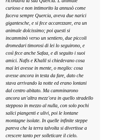
ricordava la sua Quercia. L’animale 
curioso e non intimorito la annusò come 
faceva sempre Quercia, aveva due narici 
gigantesche, e si fece accarezzare, era un 
animale dolcissimo; poi questi si 
incamminò verso un sentiero, due piccoli 
dromedari timorosi di lei lo seguirono, e 
così fece anche Safaa, e di seguito i suoi 
amici. Nafis e Khalil si chiedevano cosa 
mai lei avesse in mente, o meglio: cosa 
avesse ancora in testa da fare, dato che 
stava arrivando la notte ed erano lontani 
dal centro abitato. Ma camminarono 
ancora un’altra mezz’ora in quello stradello 
stepposo in mezzo al nulla, con solo pochi 
salici piangenti e ulivi, poi le lontane 
montagne isolate. In quelle infinite steppe 
pareva che la terra talvolta si divertisse a 
crescere tanto per solleticare il cielo. 