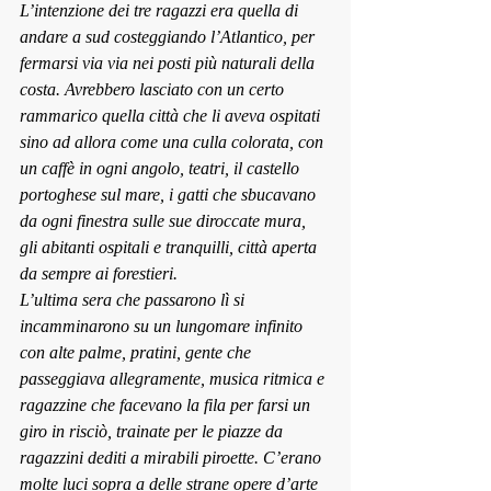
L’intenzione dei tre ragazzi era quella di 
andare a sud costeggiando l’Atlantico, per 
fermarsi via via nei posti più naturali della 
costa. Avrebbero lasciato con un certo 
rammarico quella città che li aveva ospitati 
sino ad allora come una culla colorata, con 
un caffè in ogni angolo, teatri, il castello 
portoghese sul mare, i gatti che sbucavano 
da ogni finestra sulle sue diroccate mura, 
gli abitanti ospitali e tranquilli, città aperta 
da sempre ai forestieri.
L’ultima sera che passarono lì si 
incamminarono su un lungomare infinito 
con alte palme, pratini, gente che 
passeggiava allegramente, musica ritmica e 
ragazzine che facevano la fila per farsi un 
giro in risciò, trainate per le piazze da 
ragazzini dediti a mirabili piroette. C’erano 
molte luci sopra a delle strane opere d’arte 