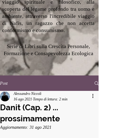
viaggio spirituale e filosofico, alla
scoperta del legame profondo tra uomo e
ambiente, attraverso l'incredibile viaggio
di Nafis, un ragazzo che non accetta
conformismo e consumismo.
Serie di Libri sulla Crescita Personale,
Formazione e Consapevolezza Ecologica
Post
Alessandro Niccoli
16 ago 2021
Tempo di lettura: 2 min
Danit (Cap. 2) ...
prossimamente
Aggiornamento:
31 ago 2021