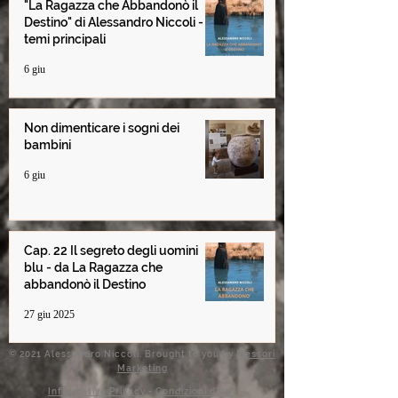
"La Ragazza che Abbandonò il
Destino" di Alessandro Niccoli -
temi principali
6 giu
Non dimenticare i sogni dei
bambini
6 giu
Cap. 22 Il segreto degli uomini
blu - da La Ragazza che
abbandonò il Destino
27 giu 2025
© 2021 Alessandro Niccoli. Brought to you by
Messori
Marketing
Informativa Privacy
-
Condizioni d'uso