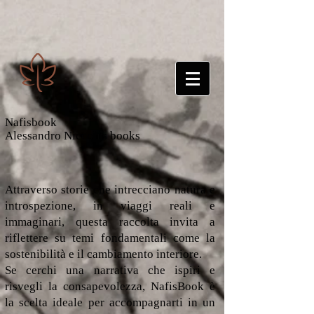
Nafisbook
Alessandro Niccoli's books
Attraverso storie che intrecciano natura e
introspezione, in viaggi reali e
immaginari, questa raccolta invita a
riflettere su temi fondamentali come la
sostenibilità e il cambiamento interiore.
Se cerchi una narrativa che ispiri e
risvegli la consapevolezza, NafisBook è
la scelta ideale per accompagnarti in un