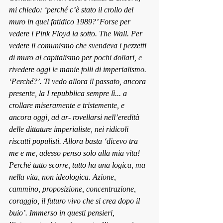
mi chiedo: ‘perché c’è stato il crollo del 
m
uro in quel fatidico 1989?’ Forse per 
vedere i Pink Floyd la s
otto. The Wall. Per 
vedere il comunismo che svendeva i pezzetti 
di muro al capitalismo per pochi dollari, e 
rivedere oggi le manie folli di imperialismo. 
‘Perché?’. Ti vedo allora il passat
o, anco
ra 
presente, la I repubblica sempre lì... a 
crollare miseramente e tristemente, e 
ancora oggi, ad ar- rovellarsi nell’eredità 
delle dittature imperialiste, nei ridicoli 
riscatti populisti. Allora basta ‘dicevo tra 
me e me, adesso penso solo
 alla mia vita! 
Perché tutto scorre, tutto ha una l
og
ica, ma 
nella vita, non ideologica. Azione, 
cammino, proposizione, concentrazione, 
coraggio, il futuro vivo che si crea dopo il 
buio’. Immerso in questi pensieri, 