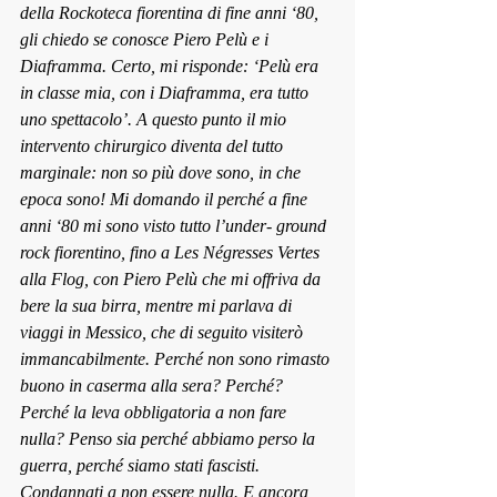
della Rockoteca fiorentina di fine anni ‘80, 
gli chiedo se conosce Piero Pelù e i 
Diaframma. Certo, mi risponde: ‘Pelù era 
in classe mi
a, con i Diaframma, era tutto 
uno spettacolo’. A questo punto il m
io 
intervento chirurgico diventa del tutto 
marginale: non so più dove sono, in che 
epoca sono! Mi domando il perché a fine 
anni ‘80 mi sono visto tutto l’under- ground 
rock fiorentino, fino a Les Négresses Vertes 
alla Flog, con Piero Pelù che mi offriva da 
bere la sua birra, mentre mi parlava di 
viaggi in Messico, che di seguito visiterò 
immancabilmente. Perché non sono rimasto 
buono in caserma alla sera? Perché? 
Perché la leva obbligatoria a non fare 
nulla? Penso sia perché abbiamo perso la 
guerra, perché siamo stati fascisti. 
Condannati a non essere nulla. E ancora, 