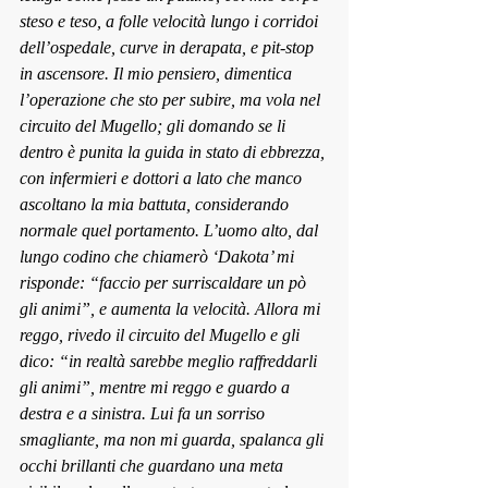
steso e teso, a folle velocità lungo i corridoi 
dell’ospedale, curve in derapata, e pit-stop 
in ascensore. Il mio pensiero, dimentica 
l’operazione che sto per subire, ma vola nel 
circuito del Mugello; gli domando se li 
dentro è punita la guida in stato di ebbrezza, 
con infermieri e dottori a lato che manco 
ascoltano la mia battuta, considerando 
normale quel portamento. L’uomo alto, dal 
lungo codino che chiamerò ‘Dakota’ mi 
risponde: “facc
io per surriscaldare un pò 
gli animi”, e a
umenta la velocità. Allora mi 
reggo, rivedo il circuito del Mugello e gli 
dico: “in rea
ltà sarebbe meglio raffreddarli 
gli animi”, ment
re mi reggo e guardo a 
destra e a sinistra. Lui fa un sorriso 
smagliante, ma non mi guarda, spalanca gli 
occhi brillanti che guardano una meta 