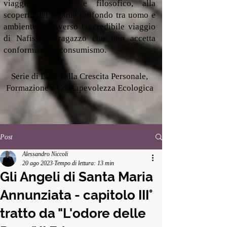
viaggio spirituale e filosofico, alla
scoperta del legame profondo tra uomo e
ambiente, attraverso l'incredibile viaggio
di Nafis, un ragazzo che non accetta
conformismo e consumismo.
Serie di Libri sulla Crescita Personale,
Formazione e Consapevolezza Ecologica
Post
Alessandro Niccoli
20 ago 2023
Tempo di lettura: 13 min
Gli Angeli di Santa Maria
Annunziata - capitolo III°
tratto da "L'odore delle