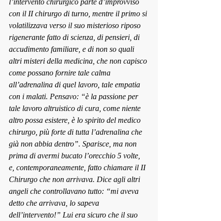
l’inter
vento chirurgico parte d’improvviso 
con il II chirurgo di turno, mentre il primo si 
volatilizzava verso il suo misterioso riposo 
rigenerante fatto di scienza, di pensieri, di 
accudimento familiare, e di non so quali 
altri misteri della medicina, che non capisco 
come possano fornire tale calma 
all’adrenalina di quel lavoro, tale empatia 
con i malati. Pensavo: “è la passione per 
tale lavoro altruist
ico di cura, come niente 
altro possa esistere, è lo spirito del medico 
chirurgo, più forte di tutta l’adrenalina che 
già non abbia dentro”. Sparisce, ma non 
prima di avermi bucato
 l’orecchio 5 volte, 
e, contemporaneamente, fatto chiamare il II 
Chirurgo che non arrivava. Dice agli altri 
angeli che controllavano tutto: “mi aveva 
detto che arrivava, lo sapeva 
del
l’intervento!” Lui era sicuro che il suo 