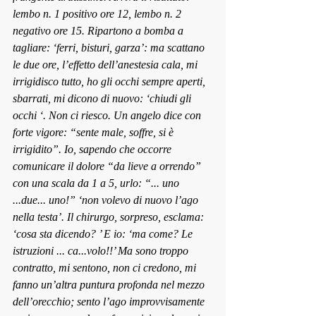
lembo n. 1 positivo ore 12, lembo n. 2 
negativo ore 15. Ripartono a bomba a 
tagliare: ‘ferri, bisturi, garza’: ma scattano 
le due ore, l’effe
tto dell’anestesia ca
la, mi 
irrigidisco tutto, ho gli occhi sempre aperti, 
sbarrati, mi dicono di nuovo: ‘chiudi gli 
occhi ‘. Non ci riesco. Un angelo dice con 
forte vigore: “se
nte male, soffre, si è 
irrigidito”. Io, sapendo che 
occorre 
comunicare il dolore “da lie
ve a orrendo” 
con una scala da 1 a 5, urlo: “... uno 
...due... uno!” ‘non volevo di nuovo l’ago 
nella testa’. Il chirurgo, so
rpreso, esclama: 
‘cosa sta dicendo? ’ 
E io: ‘ma come? Le 
istruzioni ... c
a...volo!!’ Ma son
o troppo 
contratto, mi sentono, non ci credono,
 mi 
fanno un’altra puntura profonda nel mezzo 
dell’orecchio; sento l’ago improvvisamente 