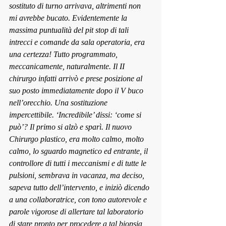
sostituto di t
urno arrivava, altrimenti non 
mi avrebbe bucato. Evidentemente la 
massima puntualità del pit stop di tali 
intrecci e comande da sala operatoria, era 
una certezza! Tutto programmato, 
meccanicamente, naturalmente. Il II 
chirurgo infatti arrivò e prese posizione al 
suo posto immediatamente dopo il V buco 
nell’orecchio. Una sostituzione 
impercettibile. ‘Incredibile’ dissi: ‘come si 
può’? Il primo 
si alzò e s
parì. Il n
uovo 
Chirurg
o plastico, era molto calmo, molto 
calmo, lo sguardo magnetico ed entrante, il 
controllore di tutti i meccanismi e di tutte le 
pulsioni, sembrava in vacanza, ma deciso, 
sapeva tutto dell’intervento, e iniziò dicendo 
a una collaboratrice, con tono autorevole e 
parole vigorose di allertare tal laboratorio 
di stare pronto per procedere a tal biopsia 