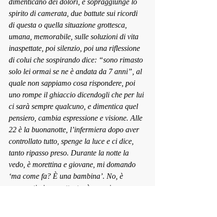
dimenticano dei dolori, e sopraggiunge lo 
spirito di camerata, due battute sui ricordi 
di questa o quella situazione grottesca, 
umana, memorabile, sulle soluzioni di vita 
inaspettate, poi silenzio, poi una riflessione 
di colui che sospirando dice: “sono rimasto 
solo lei ormai se ne è andata da 7 anni”, al 
quale non sap
piamo cosa rispondere, poi 
uno rompe il ghiaccio dice
ndogli che per lui 
ci sarà sempre qualcuno, e dimentica quel 
pensiero, cambia espressione e visione. Alle 
22 è la buonanotte, l’infermiera dopo aver 
controllato tutto, spenge la luce e ci dice, 
tanto ripasso preso. Durante la notte la 
vedo, è morettina e giovane, mi domando 
‘ma come fa? È una bambina’. No, è 
preparatissima e attenta, è una giovane 
d
onna dedita con devozione e
 alta 
professionalità al suo lavoro, con solerzia e 