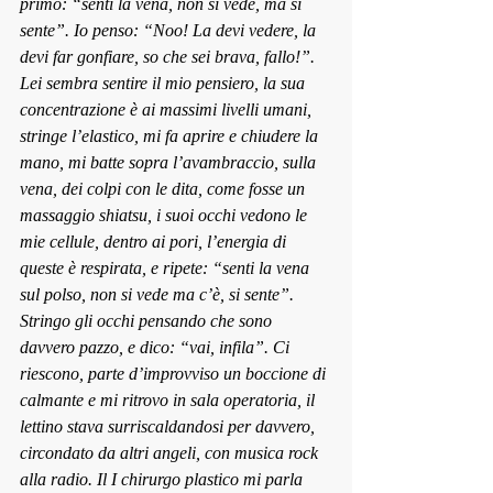
primo: “senti la vena, no
n si vede, ma si 
sente”. Io penso: “Noo
! La devi vede
re, la 
devi far gonfiare, so che sei brava, fallo!”. 
Lei sembra sen
tire il mio pensiero, la sua 
concentrazione è ai massimi livelli umani, 
stringe l’elastico, mi fa aprire e chiudere la 
mano, mi batte sopra l’avambraccio, sulla 
vena, dei colpi con le dita, come fosse un 
massaggio shiatsu, i suoi occhi vedono le 
mie cellule, dentro ai pori, l’energia di 
queste è respirata, e ripete: “senti la vena 
sul p
olso, non si vede ma c’è, si sente”. 
Stringo gli occhi
 pensando che sono 
davvero pazzo, e dico: “vai, infila”. Ci 
rie
scono, part
e d’improvviso un boccione di 
calmante e mi ritrovo in sala operatoria, il 
lettino stava surriscaldandosi per davvero, 
circondato da altri angeli, con musica rock 
alla radio. Il I chirurgo plastico mi parla 