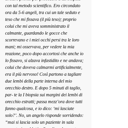
con tal metodo scientifico. Ero circondato 
ora da 5-6 angeli, tra cui un tale seduto e 
teso che mi fissava (il più teso); proprio 
colui che mi aveva somministrato il 
calmante, guardando le gocce che 
scorrevano e i miei occhi persi tra le loro 
mani; mi osservava, per vedere la mia 
reazione, poco dopo accortosi che anche io 
lo fissavo, si alzava infastidito e ne andava; 
colui che doveva calmarmi artificialmente, 
era il più nervoso! Così partono a tagliare 
due lembi della parte interna del mio 
orecchio destro. E dopo 5 minuti di taglio, 
par- te la I biopsia sui margini dei lembi di 
orecchio estratti; passa mezz’ora dove tutti 
fanno qualcosa, e io dico: ‘mi lasciate 
solo?’. No, un angelo risponde sorriden
do: 
“mai si lasc
ia solo un paziente in sala 