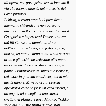
all’opera, che poco prima aveva lanciato il 
via al trasporto urgente del malato ‘o del 
Gran 
premio’!
I chirur
ghi erano pronti dal precedente 
intervento chirurgico, e non potevano 
attendermi molto... - mi avevano chiamato! 
Categorico e imperativo! Dovevo es- sere 
già lì!! Capisco la doppia funzione 
dell’uomo: la velocità, e la follia o gioia, 
non so, da dare al malato, ma il suo sorriso 
tirato e gli occhi che vedevano altri mondi 
all’orizzonte, facevano dimenticare ogni 
paura. D’improvviso mi trovo in ascensore, 
col cuore in gola ma entusiasta, con la mia 
mente altrove. Mi vedo ora in presala 
operatoria come se fosse un caso esserci, e 
un angelo mi accoglie in una stanza 
ovattata di plastica e ferri. Mi dico: “oddio 
sono qui
!”. Il mio pri
mo angelo: non 