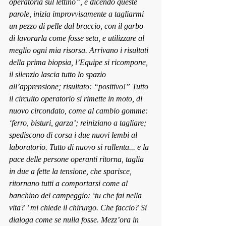
operatoria s
ul lettino”, e dicendo queste 
parole, inizia improvvisamente 
a tagliarmi 
un pezzo di pelle dal braccio, con il garbo 
di lavorarla come fosse seta, e utilizzare al 
meglio ogni mia risorsa. Arrivano i risultati 
della prima biopsia, l’Equipe si ricompone, 
il silenzio lascia tutto lo spazio 
all’apprensione; risultato: “positivo!” Tutto 
il circuito operatorio si rimette 
in moto,
 di 
nuovo circondato, come al cambio gomme: 
‘ferro, bisturi, garza’; reiniziano a tagliare; 
sped
iscono di corsa i due
 nuovi lembi al 
laboratorio. Tutto di nuovo si rallenta... e la 
pace delle persone operanti ritorna, taglia 
in due a fette la tensione, che sparisce, 
ritornano tutti a comportarsi come al 
banchino del campeggio: ‘tu che fai nella 
vita? ’ mi chiede il chirurgo. Che
 faccio? Si 
dialoga com
e se nulla fosse. Mezz’ora in 