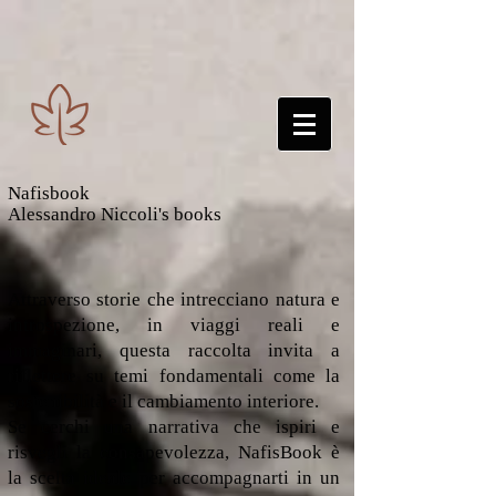
Nafisbook
Alessandro Niccoli's books
Attraverso storie che intrecciano natura e
introspezione, in viaggi reali e
immaginari, questa raccolta invita a
riflettere su temi fondamentali come la
sostenibilità e il cambiamento interiore.
Se cerchi una narrativa che ispiri e
risvegli la consapevolezza, NafisBook è
la scelta ideale per accompagnarti in un