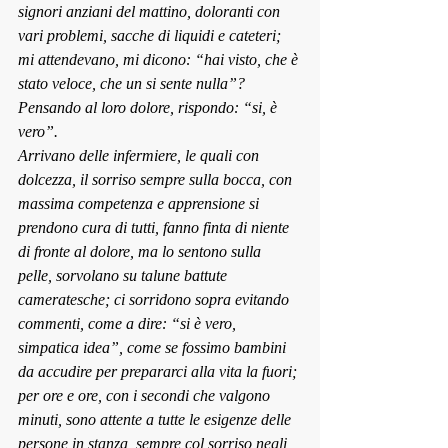
signori anziani del mattino, doloranti con 
vari problemi, sacche di liquidi e cateteri; 
mi attendevano, mi dicono: “hai visto, che è 
stato veloce, che un si sente nulla”? 
Pensando al 
loro dolore, rispondo: “si, è 
vero”.
Arrivano delle i
nfermiere, le quali con 
dolcezza, il so
rriso sempr
e sulla bocca, con 
massima competenza e apprensione si 
prendono cura di tutti, fanno finta di niente 
di fronte al dolore, ma lo sentono sulla 
pelle, sorvolano su talune battute 
cameratesche; ci sorridono sopra evitando 
commenti, come a dire: “si è vero, 
simpatica idea”, come se fossimo bambini 
da accudire per p
repararci alla vita la fuo
ri; 
per ore e ore, con i secondi che valgono 
minuti, sono attente a tutte le esigenze delle 
persone in stanza, sempre col sorriso negli 