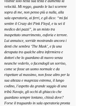
visibile solo nella sua testa e aumenta la 
velocità. Mi reggo, guardo le luci scorrere 
sopra di me, non penso più a nulla, alla 
sala operatoria, ai ferri, e gli dico: “mi fai 
se
ntire il Crazy dei Pink Floyd, e tu sei il 
medico dei pazzi”, in un 
misto tra 
inaspettato smarrimento, euforia e terrore. 
Lui annuisce, sorride mostrando ancora i 
denti che sembra ‘The Mask’
, e fa un
a 
derapata tra qualche altra infermiera e 
dottori che lo guardano di nuovo senza 
neanche vederlo, o facendogli un sorriso, 
come se fosse un uomo normale e da 
rispettare al massimo, non fosse altro per la 
sua altezza e magrezza estrema, il lungo 
codino, l’aspetto da grande saggio di una 
tribù Navajo, gli occhi di ghiaccio che 
guardano sempre lontano, chissà dove? 
Forse il traguardo in sala operatoria pronta 