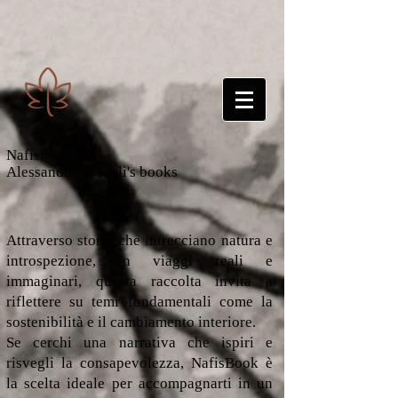
Nafisbook
Alessandro Niccoli's books
Attraverso storie che intrecciano natura e
introspezione, in viaggi reali e
immaginari, questa raccolta invita a
riflettere su temi fondamentali come la
sostenibilità e il cambiamento interiore.
Se cerchi una narrativa che ispiri e
risvegli la consapevolezza, NafisBook è
la scelta ideale per accompagnarti in un