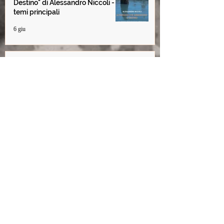
Destino" di Alessandro Niccoli -
temi principali
6 giu
Non dimenticare i sogni dei
bambini
6 giu
Cap. 22 Il segreto degli uomini
blu - da La Ragazza che
abbandonò il Destino
27 giu 2025
© 2021 Alessandro Niccoli. Brought to you by
Messori
Marketing
Informativa Privacy
-
Condizioni d'uso