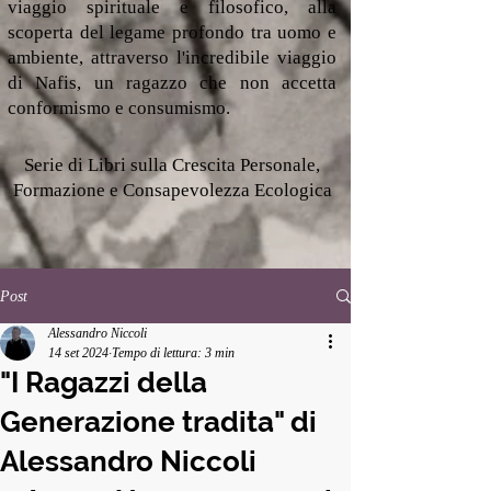
viaggio spirituale e filosofico, alla
scoperta del legame profondo tra uomo e
ambiente, attraverso l'incredibile viaggio
di Nafis, un ragazzo che non accetta
conformismo e consumismo.
Serie di Libri sulla Crescita Personale,
Formazione e Consapevolezza Ecologica
Post
Alessandro Niccoli
14 set 2024
Tempo di lettura: 3 min
"I Ragazzi della
Generazione tradita" di
Alessandro Niccoli