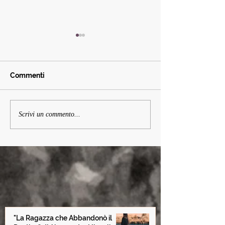
Commenti
Non dimenticare i sogni
Cap. 22 Il segre
Scrivi un commento...
dei bambini
uomini blu - da
Ragazza che a
il Destino
"La Ragazza che Abbandonò il