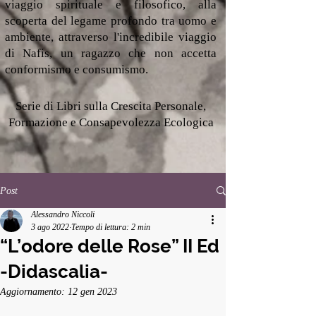
viaggio spirituale e filosofico, alla
scoperta del legame profondo tra uomo e
ambiente, attraverso l'incredibile viaggio
di Nafis, un ragazzo che non accetta
conformismo e consumismo.
Serie di Libri sulla Crescita Personale,
Formazione e Consapevolezza Ecologica
Post
Alessandro Niccoli
3 ago 2022
Tempo di lettura: 2 min
“L’odore delle Rose” II Ed
-Didascalia-
Aggiornamento:
12 gen 2023