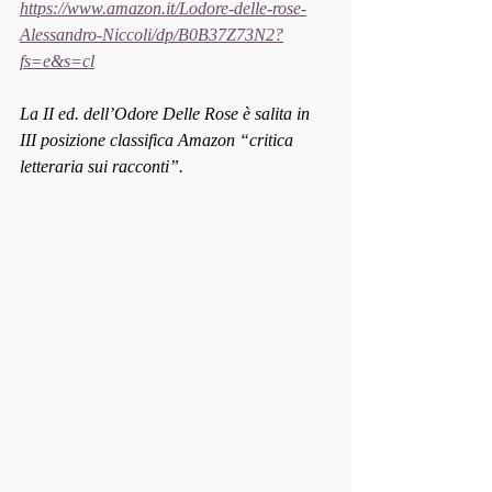
https://www.amazon.it/Lodore-delle-rose-
Alessandro-Niccoli/dp/B0B37Z73N2?
fs=e&s=cl
La II ed. dell’Odore Delle Rose è salita in 
III posizione classifica Amazon “critica 
letteraria sui racconti”.