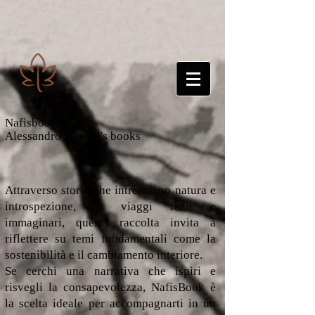
Nafisbook
Alessandro Niccoli's books
Attraverso storie che intrecciano natura e
introspezione, in viaggi reali e
immaginari, questa raccolta invita a
riflettere su temi fondamentali come la
sostenibilità e il cambiamento interiore.
Se cerchi una narrativa che ispiri e
risvegli la consapevolezza, NafisBook è
la scelta ideale per accompagnarti in un