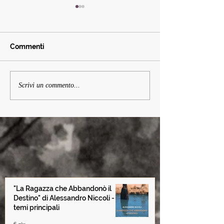
Commenti
Non dimenticare i sogni
Cap. 22 Il segre
Scrivi un commento...
dei bambini
uomini blu - da
Ragazza che a
il Destino
"La Ragazza che Abbandonò il
Destino" di Alessandro Niccoli -
temi principali