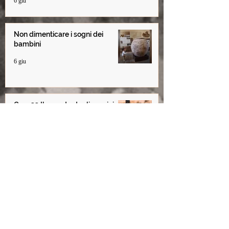
6 giu
Non dimenticare i sogni dei
bambini
6 giu
Cap. 22 Il segreto degli uomini
blu - da La Ragazza che
abbandonò il Destino
27 giu 2025
© 2021 Alessandro Niccoli. Brought to you by
Messori
Marketing
Informativa Privacy
-
Condizioni d'uso