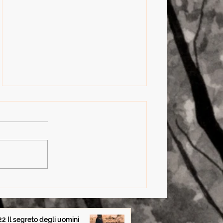
Cap. 22 Il segreto degli
uomini blu - da La Ragazza
che abbandonò il Destino
22 Il segreto degli uomini