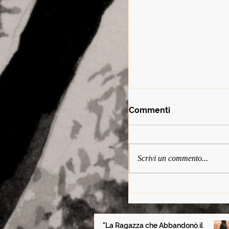
Commenti
Scrivi un commento...
"La Ragazza che
Abbandonò il Destin
Alessandro Niccoli 
principali
"La Ragazza che Abbandonò il