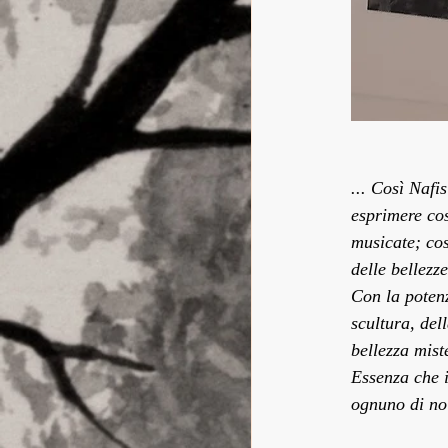
... Così Nafi
esprimere cos
musicate; cos
delle bellezz
Con la potenz
scultura, del
bellezza mist
Essenza che 
ognuno di noi