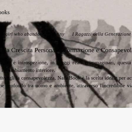
ooks
he girl who abandoned Destiny
I Ragazzi della Generazione 
 sulla Crescita Personale, Formazione e Consapevo
atura e introspezione, in viaggi reali e immaginari, questa 
 il cambiamento interiore.
 risvegli la consapevolezza, NafisBook è la scelta ideale per a
ame profondo tra uomo e ambiente, attraverso l'incredibile 
.