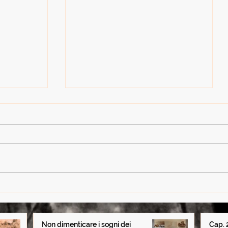
Non dimenticare i sogni dei
o" di
bambini
- temi
Non dimenticare i sogni dei
Cap. 