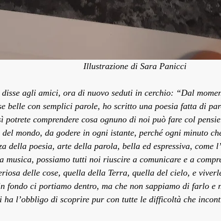
Illustrazione di Sara Panicci
s disse agli amici, ora di nuovo seduti in cerchio: “Dal mome
e belle con semplici parole, ho scritto una poesia fatta di par
ì potrete comprendere cosa ognuno di noi può fare col pensier
e del mondo, da godere in ogni istante, perché ogni minuto ch
a della poesia, arte della parola, bella ed espressiva, come l’a
la musica, possiamo tutti noi riuscire a comunicare e a compre
eriosa delle cose, quella della Terra, quella del cielo, e viver
in fondo ci portiamo dentro, ma che non sappiamo di farlo e
 ha l’obbligo di scoprire pur con tutte le difficoltà che incont