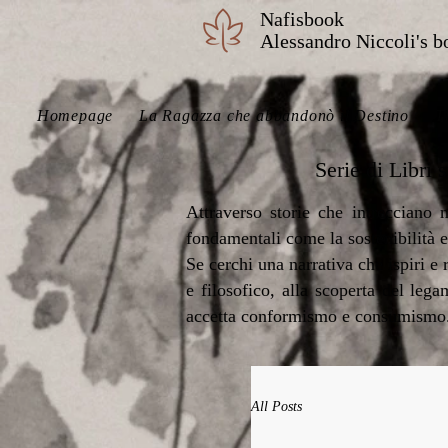
Nafisbook
Alessandro Niccoli's b
Homepage
La Ragazza che abbandonò il Destino
T
Serie di Libri
Attraverso storie che intrecciano n
fondamentali come la sostenibilità e
Se cerchi una narrativa che ispiri e
e filosofico, alla scoperta del leg
accetta conformismo e consumismo
All Posts