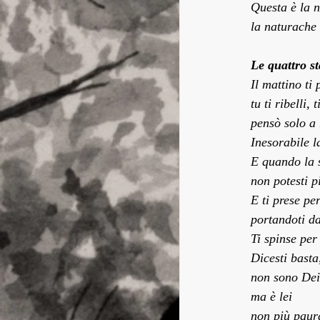
Questa è la n
la naturache 
Le quattro st
Il mattino ti
tu ti ribelli
pensò solo a 
Inesorabile l
E quando la s
non potesti p
E ti prese pe
portandoti da
Ti spinse per
Dicesti basta
non sono Dei
ma è lei
non più paura