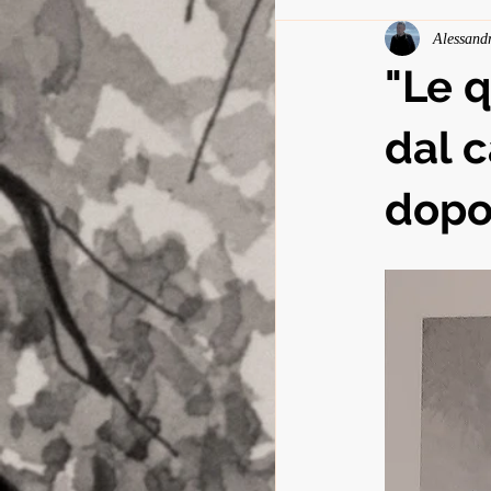
Alessandr
"Le q
dal c
dopo