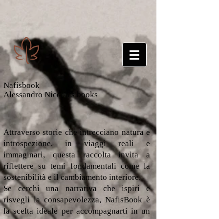
Nafisbook
Alessandro Niccoli's books
Attraverso storie che intrecciano natura e
introspezione, in viaggi reali e
immaginari, questa raccolta invita a
riflettere su temi fondamentali come la
sostenibilità e il cambiamento interiore.
Se cerchi una narrativa che ispiri e
risvegli la consapevolezza, NafisBook è
la scelta ideale per accompagnarti in un