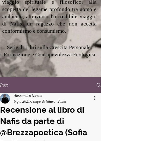
viaggio spirituale e filosofico, alla
scoperta del legame profondo tra uomo e
ambiente, attraverso l'incredibile viaggio
di Nafis, un ragazzo che non accetta
conformismo e consumismo.
Serie di Libri sulla Crescita Personale,
Formazione e Consapevolezza Ecologica
Post
Alessandro Niccoli
6 giu 2021
Tempo di lettura: 2 min
Recensione al libro di
Nafis da parte di
@Brezzapoetica (Sofia