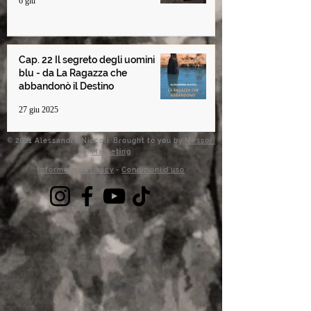
6 giu
Cap. 22 Il segreto degli uomini
blu - da La Ragazza che
abbandonò il Destino
27 giu 2025
© 2021 Alessandro Niccoli. Brought to you by
Messori
Marketing
Informativa Privacy
-
Condizioni d'uso