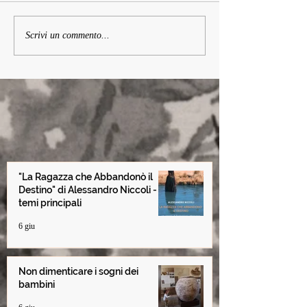
Non dimenticare i sogni
Cap. 22 Il segre
Scrivi un commento...
dei bambini
uomini blu - da
Ragazza che a
il Destino
"La Ragazza che Abbandonò il
Destino" di Alessandro Niccoli -
temi principali
6 giu
Non dimenticare i sogni dei
bambini